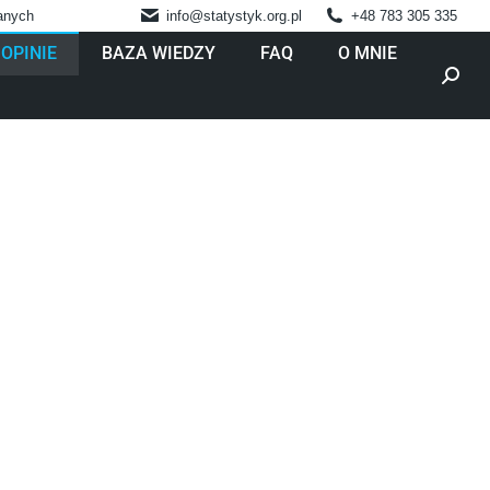
danych
info@statystyk.org.pl
+48 783 305 335
OPINIE
BAZA WIEDZY
FAQ
O MNIE
Szukaj