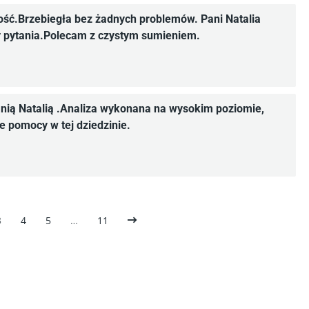
ość.Brzebiegła bez żadnych problemów. Pani Natalia
y pytania.Polecam z czystym sumieniem.
nią Natalią .Analiza wykonana na wysokim poziomie,
 pomocy w tej dziedzinie.
3
4
5
…
11