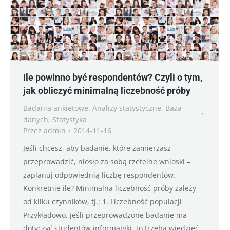
Ile powinno być respondentów? Czyli o tym,
jak obliczyć minimalną liczebność próby
Badania ankietowe
,
Analizy statystyczne
,
Baza
danych
,
Statystyka
Przez
admin
2014-11-16
Jeśli chcesz, aby badanie, które zamierzasz
przeprowadzić, niosło za sobą rzetelne wnioski –
zaplanuj odpowiednią liczbę respondentów.
Konkretnie ile? Minimalna liczebność próby zależy
od kilku czynników, tj.: 1. Liczebność populacji
Przykładowo, jeśli przeprowadzone badanie ma
dotyczyć studentów informatyki, to trzeba wiedzieć,