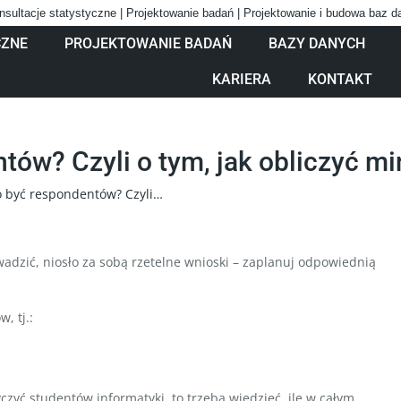
nsultacje statystyczne | Projektowanie badań | Projektowanie i budowa baz 
CZNE
PROJEKTOWANIE BADAŃ
BAZY DANYCH
KARIERA
KONTAKT
tów? Czyli o tym, jak obliczyć m
o być respondentów? Czyli…
wadzić, niosło za sobą rzetelne wnioski – zaplanuj odpowiednią
, tj.:
zyć studentów informatyki, to trzeba wiedzieć, ile w całym