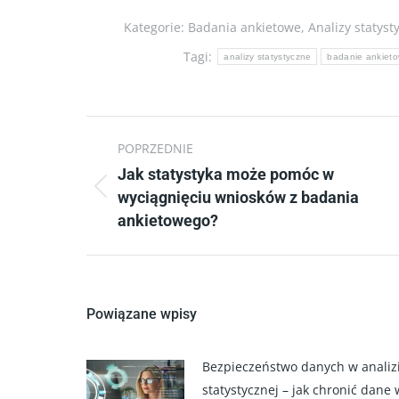
Kategorie:
Badania ankietowe
,
Analizy statyst
Tagi:
analizy statystyczne
badanie ankiet
Nawigacja
POPRZEDNIE
wpisów
Jak statystyka może pomóc w
Poprzedni
wyciągnięciu wniosków z badania
wpis:
ankietowego?
Powiązane wpisy
Bezpieczeństwo danych w analiz
statystycznej – jak chronić dane 