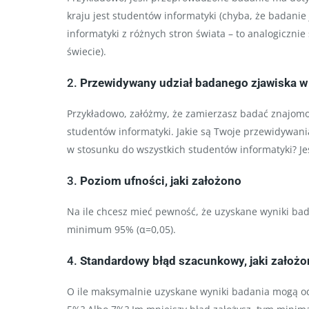
kraju jest studentów informatyki (chyba, że bada
informatyki z różnych stron świata – to analogiczni
świecie).
2.
Przewidywany udział badanego zjawiska w 
Przykładowo, załóżmy, że zamierzasz badać znajomo
studentów informatyki. Jakie są Twoje przewidywan
w stosunku do wszystkich studentów informatyki? Jeś
3.
Poziom ufności, jaki założono
Na ile chcesz mieć pewność, że uzyskane wyniki bada
minimum 95% (α=0,05).
4.
Standardowy błąd szacunkowy, jaki założ
O ile maksymalnie uzyskane wyniki badania mogą od