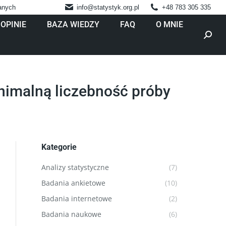
danych
info@statystyk.org.pl
+48 783 305 335
OPINIE
BAZA WIEDZY
FAQ
O MNIE
Szukaj
inimalną liczebność próby
Kategorie
Analizy statystyczne
(7)
Badania ankietowe
(10)
Badania internetowe
(2)
Badania naukowe
(6)