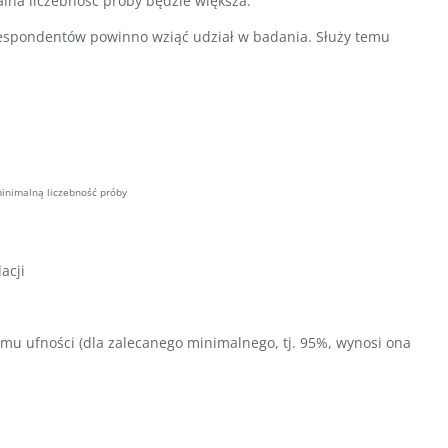
lna liczebność próby będzie większa.
 respondentów powinno wziąć udział w badania. Służy temu
inimalną liczebność próby
acji
omu ufności (dla zalecanego minimalnego, tj. 95%, wynosi ona