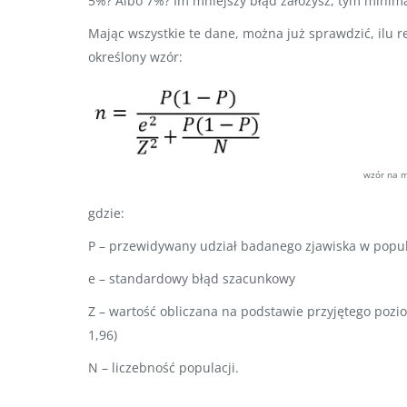
5%? Albo 7%? Im mniejszy błąd założysz, tym minima
Mając wszystkie te dane, można już sprawdzić, ilu
określony wzór:
wzór na m
gdzie:
P – przewidywany udział badanego zjawiska w popul
e – standardowy błąd szacunkowy
Z – wartość obliczana na podstawie przyjętego pozi
1,96)
N – liczebność populacji.