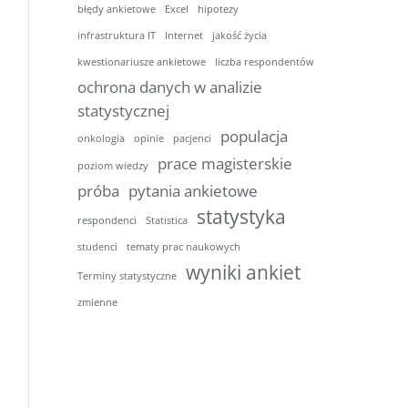
błędy ankietowe
Excel
hipotezy
infrastruktura IT
Internet
jakość życia
kwestionariusze ankietowe
liczba respondentów
ochrona danych w analizie
statystycznej
populacja
onkologia
opinie
pacjenci
prace magisterskie
poziom wiedzy
próba
pytania ankietowe
statystyka
respondenci
Statistica
studenci
tematy prac naukowych
wyniki ankiet
Terminy statystyczne
zmienne