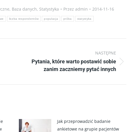
yczne
,
Baza danych
,
Statystyka
Przez
admin
2014-11-16
owe
liczba respondentów
populacja
próba
statystyka
NASTĘPNE
Pytania, które warto postawić sobie
Następny
zanim zaczniemy pytać innych
wpis:
ie
Jak przeprowadzić badanie
w
ankietowe na grupie pacjentów