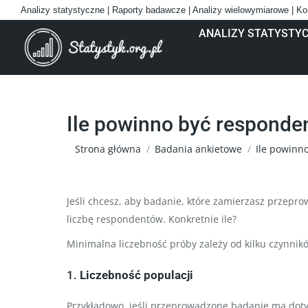
Analizy statystyczne | Raporty badawcze | Analizy wielowymiarowe | Ko
ANALIZY STATYSTY
Ile powinno być responden
Jesteś tutaj:
Strona główna
Badania ankietowe
Ile powinn
Jeśli chcesz, aby badanie, które zamierzasz przepro
liczbę respondentów. Konkretnie ile?
Minimalna liczebność próby zależy od kilku czynników
1.
Liczebność populacji
Przykładowo, jeśli przeprowadzone badanie ma dotyc